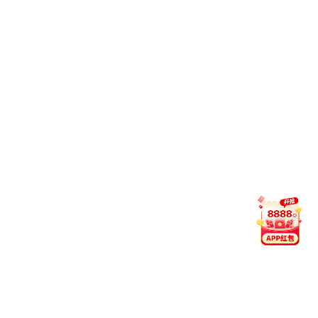
越表现赢得全场喝彩，这种闪耀光芒绝非偶然，而是
经过长期努力积累而来的结果。他不仅展示了自己精
湛技艺，更体现了年轻运动员拼搏向上的精神面貌。
而这次发挥无疑会进一步推动他追求更高目标，让人
对接下来的赛季充满期待。
未来，我们期待看到更多像安芬尼·西imonS这样富有
潜力且敢于挑战自我的年轻篮球运动员，他们将为
NBA注入新鲜血液，同时也带给广大观众更多精彩绝
伦、难忘瞬间。希望每位热爱篮球的人都能从他们身
上汲取力量，共同见证这个伟大运动不断发展的历
程！