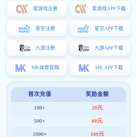
的得分能力和高效的三分球命中率，达到了60%。这
一表现不仅帮助球队在比赛中取得了胜利，也再次证
明了他的潜力与价值。本文将从四个方面详细分析安
芬尼·西蒙斯的出色表现，包括他在比赛中的关键时
刻、三分球的精准度、对球队的重要性以及未来的发
展前景。在这场比赛中，西蒙斯不仅是球队的得分机
器，更是一位具有领袖气质的年轻球员，他的成长值
得我们关注。
1、关键时刻的得分能力
安芬尼·西蒙斯在这场比赛中的表现尤为突出，他在关
键时刻展现出了强大的得分能力。在上半场结束前，
他频繁利用对方防线的漏洞，连续命中几记重要投
篮，为球队稳定了局势。这种在压力下保持冷静并能