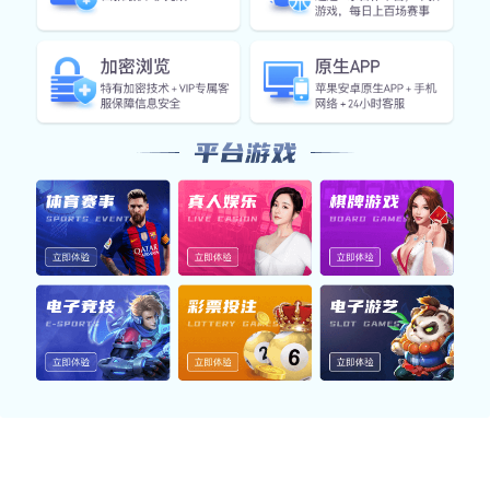
中率，再次印证了他的投射能力。他精准无比的投篮
让对手防不胜防，这也使得他成为了球队外线进攻的
重要武器。在现代篮球越来越强调空间和外线投射能
力的大背景下，这样的数据显然非常可贵。
此外，西蒙斯能够把握住机会，通过合理的位置选择
和有效跑位来获得空位投篮机会。他不仅仅依赖于个
人技术，还懂得如何利用团队配合来创造良好的投篮
条件。这种理解游戏并运用战术的方法，是他成功的
重要因素之一。
更值得一提的是，他在比赛中的冷静态度，无论是面
对严密防守还是处于激烈竞争状态下，都能够保持专
注，并且做出正确判断。他多次利用挡拆战术获得良
好位置，然后果断出手，将球送入网筐。这种自信与