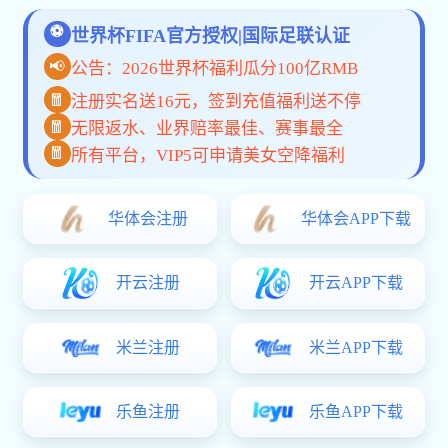
安芬尼西蒙斯替补发威24分钟砍下
27分三分球命中率高达60
2026-06-03 15:15
71 次阅读
首页
/
体育热讯
在最近的一场NBA比赛中，安芬尼·西蒙斯以替补身份
出战，仅用24分钟的时间便狂砍27分，展现出了惊人