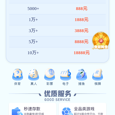
全合规、技术创新等领域屡获殊荣。
2023 年度安全认证奖
最具用户满意度平台
年度数据科技应用奖
2024 年度行业推荐平台