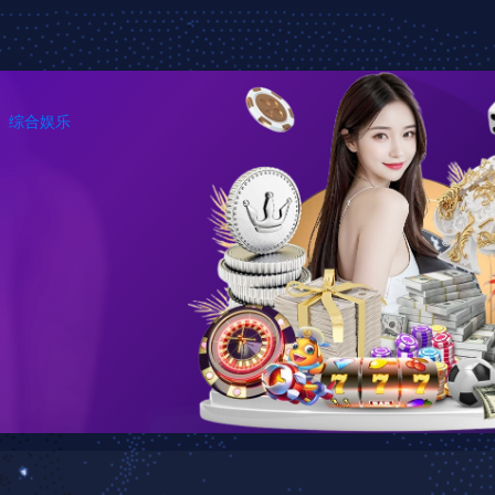
App下载
关于我们
体育热讯
冠亚官方，值得信赖的数字体育平
持“以技术驱动体验、以数据构建价值”为核心理念，专注打造一
余年深耕亚洲市场，我们的服务网络覆盖多个国家与地区，赢得了
亚(中国)
平台，我们融合全球架构与赛事数据接口，构建覆盖体
 PC、H5、APP 多端接入，并配备防劫持机制与加速网络，
重加密机制、AI 风控体系与实时监测模块，自动识别潜在异常
过银行级加密协议处理，确保每一次使用都安全可靠。