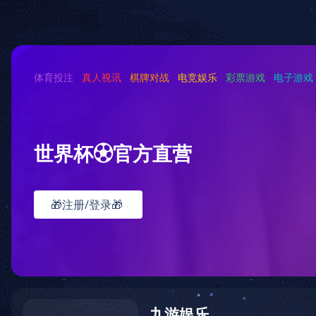
自创立以来，平台始终坚
赛事服务生态系统。 十
作为领先的
冠亚官方版下载-冠
析的多元服务体系。 平台支持
可用。
安全是基础保障。我们引入多
统稳定。 所有信息传输均通