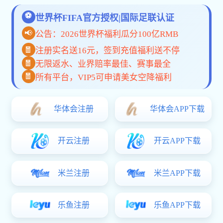
篮网球迷呼吁小波特离队以免影响
球队摆烂计划
2026-06-01 00:52
83 次阅读
首页
/
体育热讯
近年来，NBA的球队重建策略引发了广泛的关注，尤
其是在一些成绩不佳的球队中，摆烂成为一种被普遍