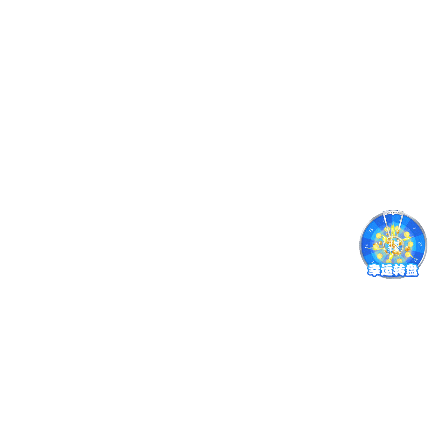
同时，也可以看作是一种自我保护机制，因为他们深
知如果继续依赖某些表现不佳但潜力十足的小将，会
使本就岌岌可危的赛季更加艰难。因此，从心理学角
度来看，这种呼声可以理解为一种寻求安全感与信任
危机之间斗争后的自然反应。
4、未来可能的发展方向
关于小波特是否应该离队的问题，目前尚无明确答
案。但可以肯定的是，无论他是否留队，篮网都必须
面对即将到来的挑战。如果决定交易小波特，那么如
何找到合适的新东家，并确保获得相应价值，将是管
理层需要认真考虑的问题。
与此同时，如果选择继续培养小波特，那么教练组需