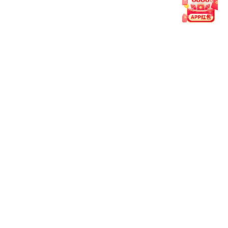
上一篇：
吾米提江感动小球迷泪水流下表达…
下一篇：
库兹马重返洛杉矶引发热议快船曾
相关推荐文章