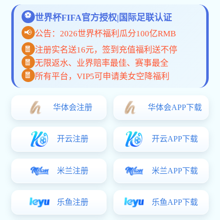
巴特勒谈逆转胜利秘诀强调团队配
合与快攻策略的重要性
2026-05-21 02:28
100 次阅读
首页
/
体育热讯
在当今的篮球世界中，逆转胜利并非偶然，而是团队
协作与战术执行的结晶。迈阿密热火队的明星球员吉