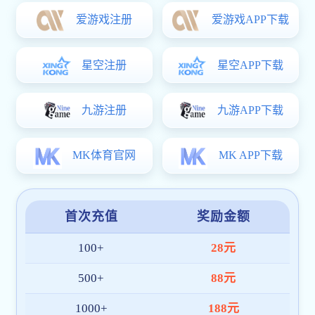
米·巴特勒近日在接受采访时，分享了他对逆转胜利秘
诀的深刻见解。他强调了团队配合和快攻策略的重要
性，并提出这两者是球队成功不可或缺的因素。本文
将从四个方面详细探讨巴特勒所说的逆转胜利秘诀，
包括团队合作的本质、快攻战术的重要性、心理素质
在逆转中的作用，以及如何通过训练提升这些能力。
通过深入分析，我们可以更好地理解如何在篮球比赛
中实现逆转，并为其他球队提供借鉴。
1、团队合作的本质
巴特勒首先指出，团队合作是任何一支成功球队的基
础。在篮球比赛中，单靠个人能力无法取得最终胜
利，只有通过默契配合才能形成有效的进攻和防守体
系。每位球员都需要了解彼此的位置和角色，这样才