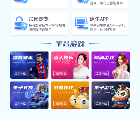
作为一名年轻运动员，吾米提江身上展现出的榜样力
量尤为重要。他不仅在技术层面给人以启发，更在精
神层面给予了年轻人奋发向上的动力。在日常训练
中，他总是刻苦努力，从不轻言放弃，这种执著深深
感染着身边的人。
许多小球迷纷纷表示，希望能够像他一样，在自己的
领域内不断进步。这样的崇拜并不是盲目的，而是源
于对他努力付出的认可与尊重。每当看到吾米提江在
赛场上挥洒汗水，他们就仿佛看到了自己未来奋斗的
模样，这不仅增强了他们对体育运动的热爱，也培养
了良好的价值观。
此外，吾米提江还积极参与各类公益活动，用实际行
动回馈社会。他通过自己的影响力，引导更多年轻人