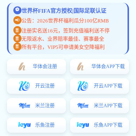
吾米提江感动小球迷泪水流下表达
榜样力量与快乐心情
2026-05-20 04:41
104 次阅读
首页
/
体育热讯
在一场激动人心的足球比赛中，年轻球员吾米提江用
自己的表现深深打动了在场的小球迷们。他的努力与