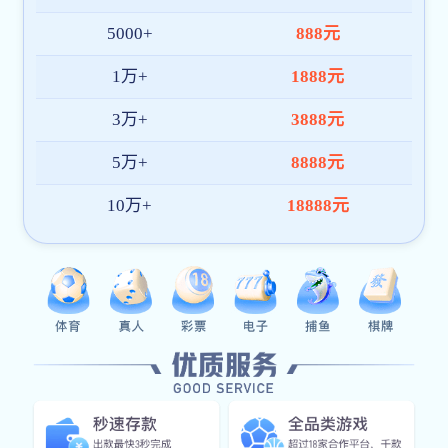
情瞬间点燃了整个赛场氛围。
更值得一提的是，在比赛结束后，吾米提江并没有急
于离开，而是主动走向观众席，与小球迷们互动。他
微笑着签名、合影，并鼓励孩子们要勇敢追逐自己的
梦想。这些简单而温暖的举动，让每一个参与其中的
小朋友都感觉到被重视，被关注，这种特殊的体验会
成为他们人生中难以忘怀的一部分。
这就是运动员对青少年成长的重要影响力。通过他们
在赛场上的表现，小球迷们学习到的不仅是足球技
巧，还有面对困难时不放弃、不妥协的人生态度。这
种潜移默化中的教育，将会伴随他们成长，并帮助他
们在未来的人生道路上更加坚定自信。
2、榜样力量展现