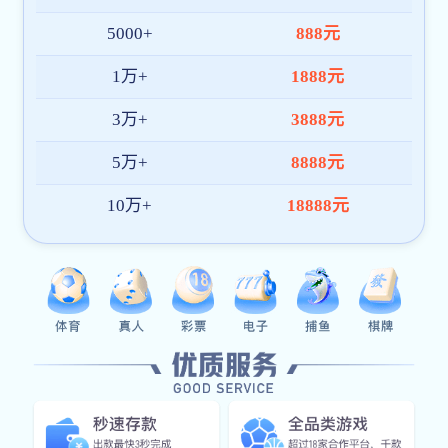
创造空间，为其他球员提供助攻。他这种全能型前锋
的特质，使得他在进攻端具有多样化选择，无论是射
门还是传球，都展现出卓越水平。
他的射门能力同样不容小觑，无论是远射还是近距离
推射，他都有着超凡的准确度和力量。这种综合性的
技术特点，让他在比赛中时常能够打破僵局，为球队
争取胜利。
2、比赛中的影响力
作为球队的重要一员，劳塔罗在关键时刻总能挺身而
出。他在比赛中的影响力体现在许多方面，不仅仅是
进球数，更包括他的整体表现和领导能力。在重要赛
事中，他经常能够打入决定性的进球，这使得他的存
在感愈发明显。