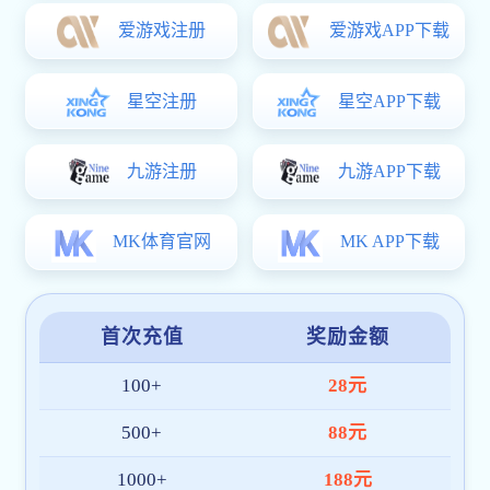
称其为欧洲顶级前锋，并对其全面性表示钦佩。这篇
文章将从四个方面深入探讨丹布罗西奥的赞誉，包括
劳塔罗的技术特点、比赛中的影响力、职业精神及未
来潜力。通过这些方面，我们能够更全面地理解为什
么劳塔罗会被认为是当前最优秀的前锋之一。
1、技术特点分析
劳塔罗·马丁内斯在场上的技术特点使他成为一名极具
威胁的前锋。他出色的控球能力和敏捷的盘带技巧让
他能够轻松突破对方防线。无论是在狭小空间内，还
是面对多个防守球员，他都能保持冷静，寻找最佳进
攻机会。
此外，劳塔罗不仅仅依赖个人技术，他还具备极强的
团队配合意识。在与队友的配合中，他善于利用跑位