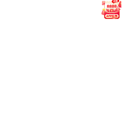
上一篇：
阿努诺比回顾与詹姆斯的绝杀往事…
下一篇：
火箭与哈登重聚愿望强烈近年两次
相关推荐文章