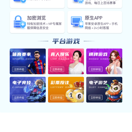
此外，劳塔罗在场上积极参与防守，为球队贡献更
多。虽然作为前锋，但他并不回避回防，通过高强度
跑动来帮助后卫减轻压力，使得整个团队更加稳固。
这种全方位参与比赛的态度，大大提升了球队整体战
斗力。
值得一提的是，在逆境中，劳塔罗往往能够激励队
友。他以身作则，在困难时刻展现出顽强拼搏精神，
从而鼓舞整个团队士气。因此，他不仅是一名优秀的
前锋，更是一名出色的领袖。
3、职业精神与态度
职业精神对于一名运动员来说至关重要，而这一点在
劳塔罗身上体现得淋漓尽致。他始终保持着谦逊与努